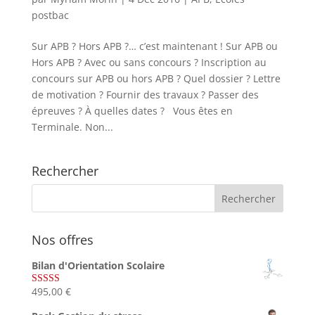
postbac
Sur APB ? Hors APB ?… c’est maintenant ! Sur APB ou
Hors APB ? Avec ou sans concours ? Inscription au
concours sur APB ou hors APB ? Quel dossier ? Lettre
de motivation ? Fournir des travaux ? Passer des
épreuves ? À quelles dates ? Vous êtes en
Terminale. Non...
Rechercher
Nos offres
Bilan d'Orientation Scolaire
495,00
€
Note
4.75
sur 5