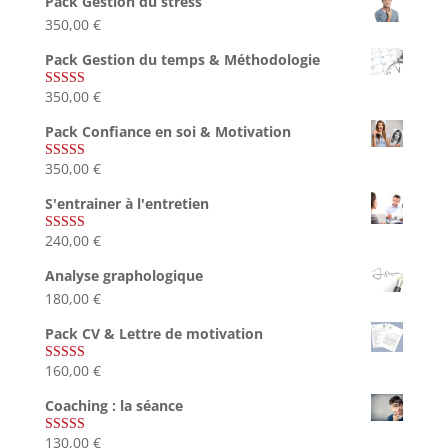
Pack Gestion du stress
350,00
€
Pack Gestion du temps & Méthodologie
350,00
€
Note
5.00
sur 5
Pack Confiance en soi & Motivation
350,00
€
Note
5.00
sur 5
S'entrainer à l'entretien
240,00
€
Note
4.83
sur 5
Analyse graphologique
180,00
€
Pack CV & Lettre de motivation
160,00
€
Note
5.00
sur 5
Coaching : la séance
130,00
€
Note
4.67