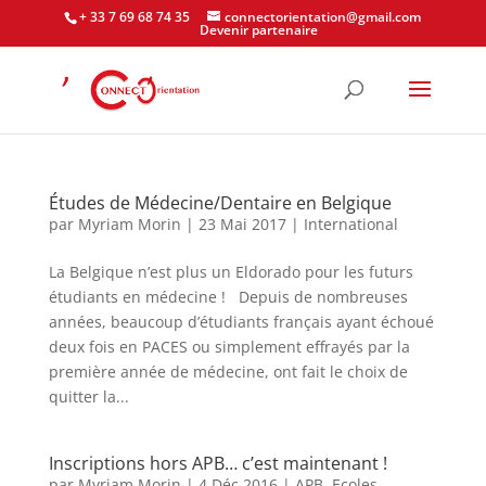
+ 33 7 69 68 74 35
connectorientation@gmail.com
Devenir partenaire
Études de Médecine/Dentaire en Belgique
par
Myriam Morin
|
23 Mai 2017
|
International
La Belgique n’est plus un Eldorado pour les futurs
étudiants en médecine ! Depuis de nombreuses
années, beaucoup d’étudiants français ayant échoué
deux fois en PACES ou simplement effrayés par la
première année de médecine, ont fait le choix de
quitter la...
Inscriptions hors APB… c’est maintenant !
par
Myriam Morin
|
4 Déc 2016
|
APB
,
Ecoles