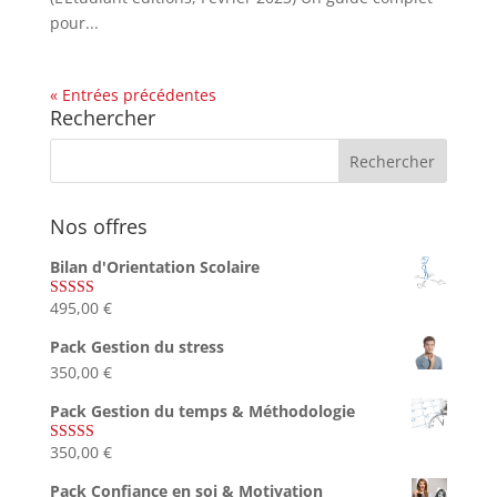
pour...
« Entrées précédentes
Rechercher
Nos offres
Bilan d'Orientation Scolaire
495,00
€
Note
4.75
sur 5
Pack Gestion du stress
350,00
€
Pack Gestion du temps & Méthodologie
350,00
€
Note
5.00
sur 5
Pack Confiance en soi & Motivation