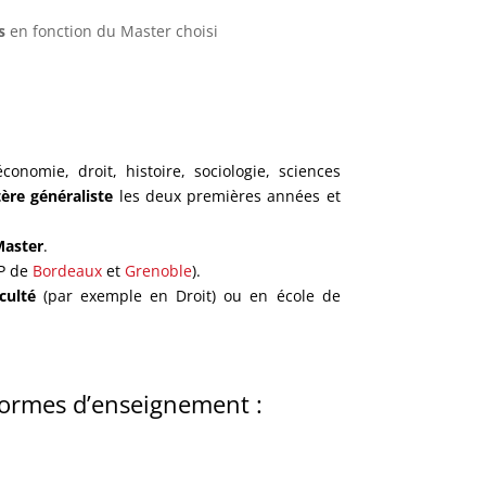
s
en fonction du Master choisi
onomie, droit, histoire, sociologie, sciences
tère généraliste
les deux premières années et
Master
.
EP de
Bordeaux
et
Grenoble
).
aculté
(par exemple en Droit) ou en école de
formes d’enseignement :