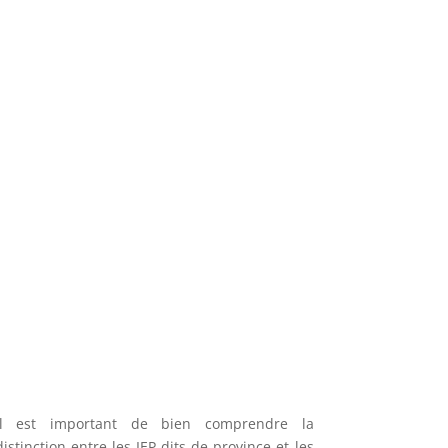
Il est important de bien comprendre la
distinction entre les IEP dits de province et les