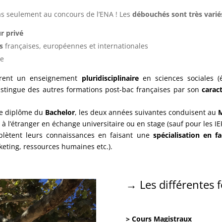
 seulement au concours de l’ENA ! Les
débouchés sont très varié
r privé
s
françaises, européennes et internationales
he
offrent un enseignement
pluridisciplinaire
en sciences sociales (éc
istingue des autres formations post-bac françaises par son
carac
le diplôme du
Bachelor
, les deux années suivantes conduisent au
à l’étranger en échange universitaire ou en stage (sauf pour les I
plètent leurs connaissances en faisant une
spécialisation en f
eting, ressources humaines etc.).
→ Les différentes 
> Cours Magistraux