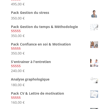
495,00
€
Note
4.75
sur 5
Pack Gestion du stress
350,00
€
Pack Gestion du temps & Méthodologie
350,00
€
Note
5.00
sur 5
Pack Confiance en soi & Motivation
350,00
€
Note
5.00
sur 5
S'entrainer à l'entretien
240,00
€
Note
4.83
sur 5
Analyse graphologique
180,00
€
Pack CV & Lettre de motivation
160,00
€
Note
5.00
sur 5