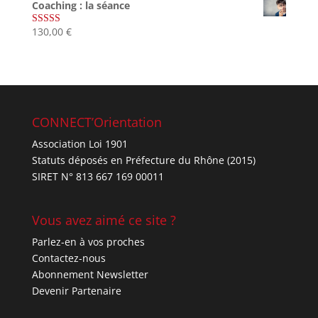
Coaching : la séance
130,00
€
Note
4.67
sur 5
CONNECT’Orientation
Association Loi 1901
Statuts déposés en Préfecture du Rhône (2015)
SIRET N° 813 667 169 00011
Vous avez aimé ce site ?
Parlez-en à vos proches
Contactez-nous
Abonnement Newsletter
Devenir Partenaire