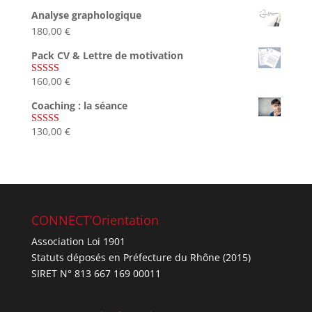
sur 5
Analyse graphologique
180,00
€
Pack CV & Lettre de motivation
160,00
€
Note
5.00
sur 5
Coaching : la séance
130,00
€
Note
4.67
sur 5
CONNECT’Orientation
Association Loi 1901
Statuts déposés en Préfecture du Rhône (2015)
SIRET N° 813 667 169 00011