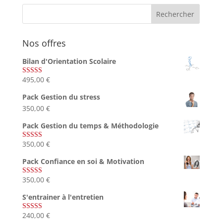
Nos offres
Bilan d'Orientation Scolaire
495,00
€
Note
4.75
sur 5
Pack Gestion du stress
350,00
€
Pack Gestion du temps & Méthodologie
350,00
€
Note
5.00
sur 5
Pack Confiance en soi & Motivation
350,00
€
Note
5.00
sur 5
S'entrainer à l'entretien
240,00
€
Note
4.83