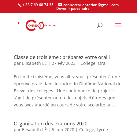
+ 33 7 69 68 74 35
connectorientation@gmail.com
Devenir partenaire
Classe de troisième : préparez votre oral !
par
Elisabeth LÊ
|
27 Fév 2023
|
Collège
,
Oral
En fin de troisième, vous allez vous présenter à une
épreuve orale dans le cadre du Diplôme National du
Brevet des collèges. Une soutenance de projet Il
s’agit de présenter un ou des objets d’études que
vous avez abordé au cours de votre scolarité au...
Organisation des examens 2020
par
Elisabeth LÊ
|
5 Juin 2020
|
Collège
,
Lycée