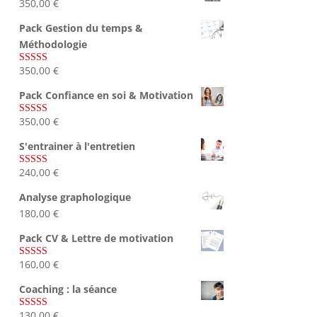
350,00
€
Pack Gestion du temps &
Méthodologie
350,00
€
Note
5.00
sur 5
Pack Confiance en soi & Motivation
350,00
€
Note
5.00
sur 5
S'entrainer à l'entretien
240,00
€
Note
4.83
sur 5
Analyse graphologique
180,00
€
Pack CV & Lettre de motivation
160,00
€
Note
5.00
sur 5
Coaching : la séance
130,00
€
Note
4.67