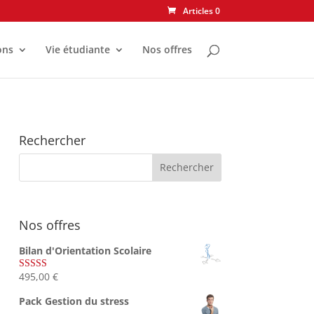
Articles 0
ons
Vie étudiante
Nos offres
Rechercher
Nos offres
Bilan d'Orientation Scolaire
495,00
€
Note
4.75
sur 5
Pack Gestion du stress