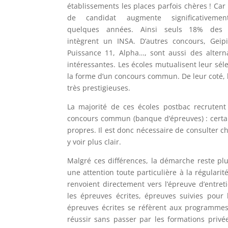
établissements les places parfois chères ! Ca
de candidat augmente significativeme
quelques années. Ainsi seuls 18% des 
intègrent un INSA. D’autres concours, Geipi
Puissance 11, Alpha…, sont aussi des alterna
intéressantes. Les écoles mutualisent leur sél
la forme d’un concours commun. De leur coté, l
très prestigieuses.
La majorité de ces écoles postbac recruten
concours commun (banque d’épreuves) : certai
propres. Il est donc nécessaire de consulter 
y voir plus clair.
Malgré ces différences, la démarche reste plu
une attention toute particulière à la régularit
renvoient directement vers l’épreuve d’entre
les épreuves écrites, épreuves suivies pour 
épreuves écrites se réfèrent aux programmes 
réussir sans passer par les formations privées