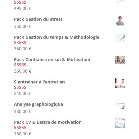
495,00
€
Note
4.75
sur 5
Pack Gestion du stress
350,00
€
Pack Gestion du temps & Méthodologie
350,00
€
Note
5.00
sur 5
Pack Confiance en soi & Motivation
350,00
€
Note
5.00
sur 5
S'entrainer à l'entretien
240,00
€
Note
4.83
sur 5
Analyse graphologique
180,00
€
Pack CV & Lettre de motivation
160,00
€
Note
5.00
sur 5