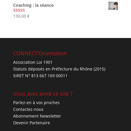
Coaching : la séance
130,00
€
Note
4.67
sur 5
CONNECT’Orientation
Association Loi 1901
Statuts déposés en Préfecture du Rhône (2015)
SIRET N° 813 667 169 00011
Vous avez aimé ce site ?
Parlez-en à vos proches
Contactez-nous
Abonnement Newsletter
Devenir Partenaire