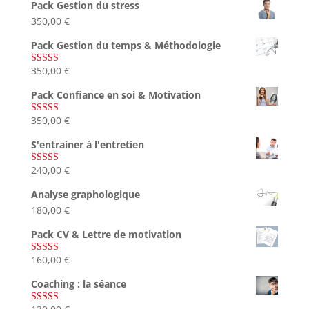
Pack Gestion du stress
350,00
€
Pack Gestion du temps & Méthodologie
350,00
€
Note
5.00
sur 5
Pack Confiance en soi & Motivation
350,00
€
Note
5.00
sur 5
S'entrainer à l'entretien
240,00
€
Note
4.83
sur 5
Analyse graphologique
180,00
€
Pack CV & Lettre de motivation
160,00
€
Note
5.00
sur 5
Coaching : la séance