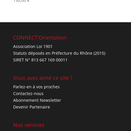
130,00
€
Note
4.67
sur 5
CONNECT’Orientation
Association Loi 1901
Statuts déposés en Préfecture du Rhône (2015)
SIRET N° 813 667 169 00011
Vous avez aimé ce site ?
Parlez-en à vos proches
Contactez-nous
Abonnement Newsletter
Devenir Partenaire
Nos services