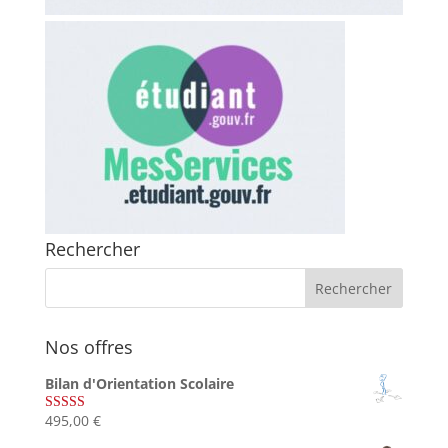
Rechercher
Nos offres
Bilan d'Orientation Scolaire
495,00
€
Note
4.75
sur 5