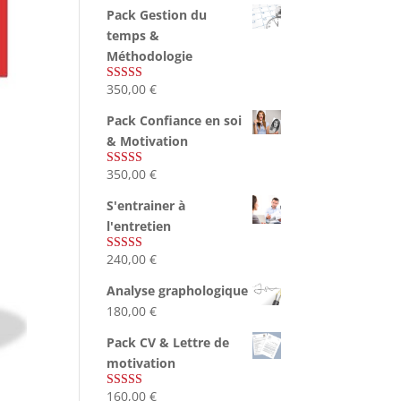
Pack Gestion du
temps &
Méthodologie
350,00
€
Note
5.00
sur 5
Pack Confiance en soi
& Motivation
350,00
€
Note
5.00
sur 5
S'entrainer à
l'entretien
240,00
€
Note
4.83
sur 5
Analyse graphologique
180,00
€
Pack CV & Lettre de
motivation
160,00
€
Note
5.00