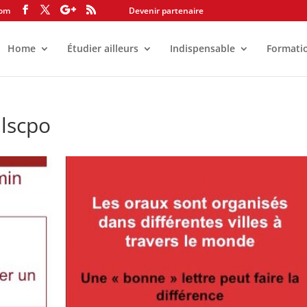
com
Devenir partenaire
Home
Étudier ailleurs
Indispensable
Formati
lscpo