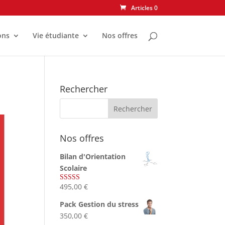
Articles 0
ons
Vie étudiante
Nos offres
Rechercher
Nos offres
Bilan d'Orientation
Scolaire
495,00
€
Note
4.75
sur 5
Pack Gestion du stress
350,00
€