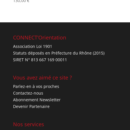
130,00
€
Note
4.67
sur 5
CONNECT’Orientation
Association Loi 1901
Statuts déposés en Préfecture du Rhône (2015)
SIRET N° 813 667 169 00011
Vous avez aimé ce site ?
Parlez-en à vos proches
Contactez-nous
Abonnement Newsletter
Devenir Partenaire
Nos services