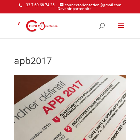
+ 33 7 69 68 74 35
connectorientation@gmail.com
Devenir partenaire
apb2017