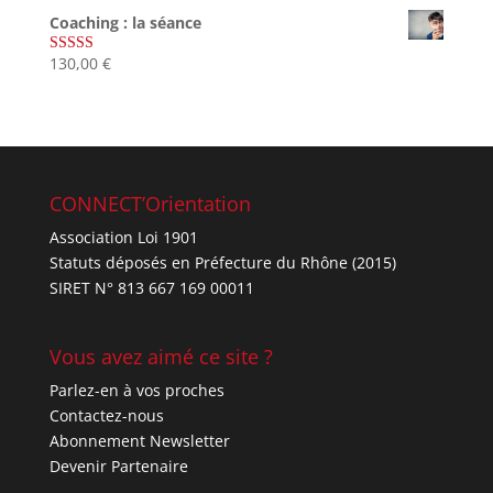
sur 5
Coaching : la séance
130,00
€
Note
4.67
sur 5
CONNECT’Orientation
Association Loi 1901
Statuts déposés en Préfecture du Rhône (2015)
SIRET N° 813 667 169 00011
Vous avez aimé ce site ?
Parlez-en à vos proches
Contactez-nous
Abonnement Newsletter
Devenir Partenaire