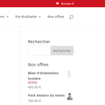
Articles 0
ons
Vie étudiante
Nos offres
Rechercher
Nos offres
Bilan d'Orientation
Scolaire
495,00
€
Note
4.75
sur 5
Pack Gestion du stress
350,00
€