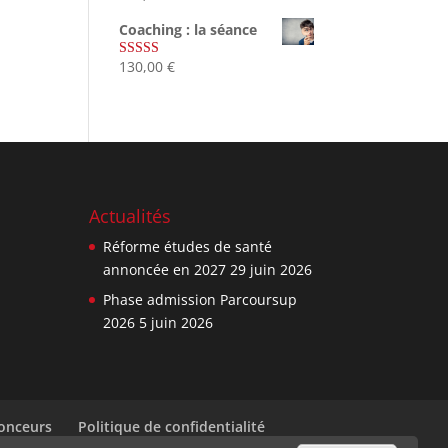
sur 5
Coaching : la séance
130,00
€
Note
4.67
sur 5
Actualités
Réforme études de santé
annoncée en 2027
29 juin 2026
Phase admission Parcoursup
2026
5 juin 2026
nonceurs
Politique de confidentialité