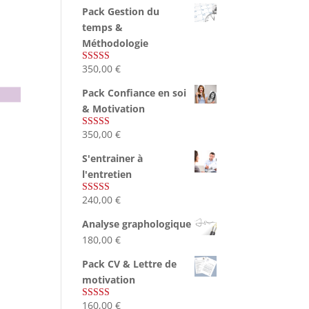
Pack Gestion du
temps &
Méthodologie
350,00
€
Note
5.00
sur 5
Pack Confiance en soi
& Motivation
350,00
€
Note
5.00
sur 5
S'entrainer à
l'entretien
240,00
€
Note
4.83
sur 5
Analyse graphologique
180,00
€
Pack CV & Lettre de
motivation
160,00
€
Note
5.00