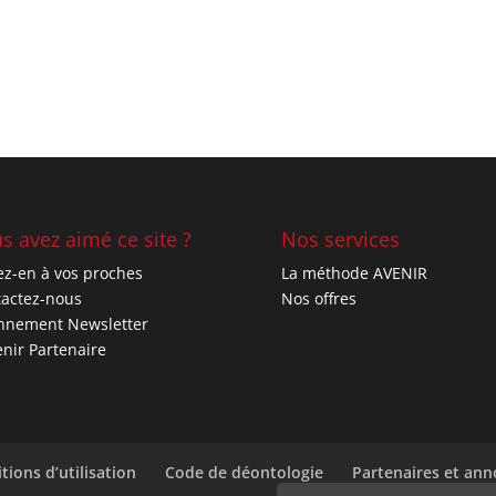
s avez aimé ce site ?
Nos services
ez-en à vos proches
La méthode AVENIR
actez-nous
Nos offres
nnement Newsletter
nir Partenaire
tions d’utilisation
Code de déontologie
Partenaires et an