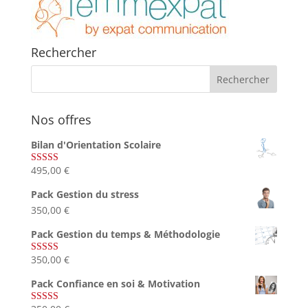
Rechercher
Nos offres
Bilan d'Orientation Scolaire
495,00
€
Note
4.75
sur 5
Pack Gestion du stress
350,00
€
Pack Gestion du temps & Méthodologie
350,00
€
Note
5.00
sur 5
Pack Confiance en soi & Motivation