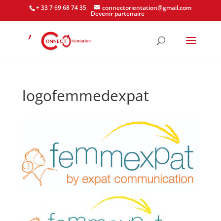
+ 33 7 69 68 74 35
connectorientation@gmail.com
Devenir partenaire
logofemmedexpat