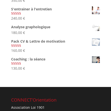
350,00
€
Note
5.00
sur 5
S'entrainer à l'entretien
240,00
€
Note
4.83
sur 5
Analyse graphologique
180,00
€
Pack CV & Lettre de motivation
160,00
€
Note
5.00
sur 5
Coaching : la séance
130,00
€
Note
4.67
sur 5
CONNECT’Orientation
Association Loi 1901