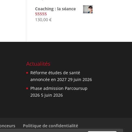
sur 5
Coaching : la séance
130,00
€
Note
4.67
sur 5
Actualités
Réforme études de santé
annoncée en 2027
29 juin 2026
Phase admission Parcoursup
2026
5 juin 2026
nonceurs
Politique de confidentialité