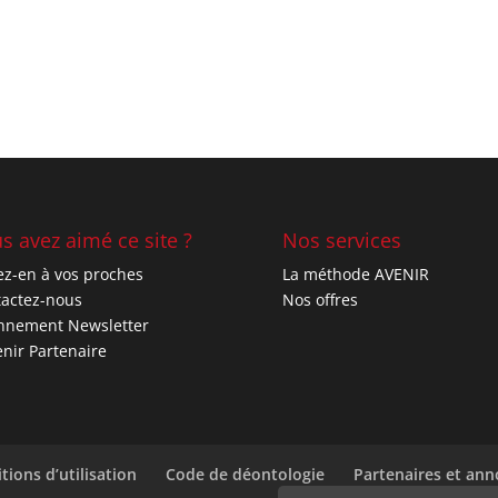
s avez aimé ce site ?
Nos services
ez-en à vos proches
La méthode AVENIR
actez-nous
Nos offres
nnement Newsletter
nir Partenaire
tions d’utilisation
Code de déontologie
Partenaires et an