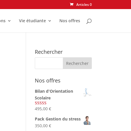
Articles 0
ons
Vie étudiante
Nos offres
Rechercher
Nos offres
Bilan d'Orientation
Scolaire
495,00
€
Note
4.75
sur 5
Pack Gestion du stress
350,00
€