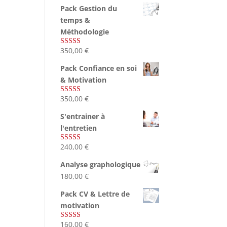
Pack Gestion du
temps &
Méthodologie
350,00
€
Note
5.00
sur 5
Pack Confiance en soi
& Motivation
350,00
€
Note
5.00
sur 5
S'entrainer à
l'entretien
240,00
€
Note
4.83
sur 5
Analyse graphologique
180,00
€
Pack CV & Lettre de
motivation
160,00
€
Note
5.00