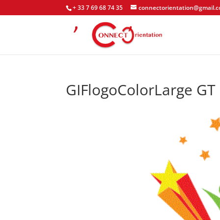
+ 33 7 69 68 74 35
connectorientation@gmail.
GIFlogoColorLarge GT