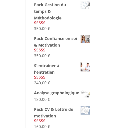
Pack Gestion du
temps &
Méthodologie
350,00
€
Note
5.00
sur 5
Pack Confiance en soi
& Motivation
350,00
€
Note
5.00
sur 5
S'entrainer à
l'entretien
240,00
€
Note
4.83
sur 5
Analyse graphologique
180,00
€
Pack CV & Lettre de
motivation
160,00
€
Note
5.00