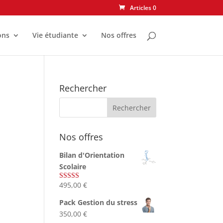
Articles 0
ons
Vie étudiante
Nos offres
Rechercher
Nos offres
Bilan d'Orientation
Scolaire
495,00
€
Note
4.75
sur 5
Pack Gestion du stress
350,00
€