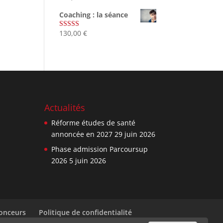
sur 5
Coaching : la séance
130,00
€
Note
4.67
sur 5
Actualités
Réforme études de santé
annoncée en 2027
29 juin 2026
Phase admission Parcoursup
2026
5 juin 2026
nonceurs
Politique de confidentialité