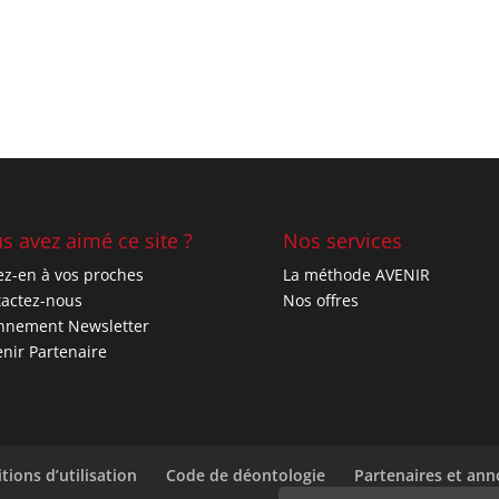
s avez aimé ce site ?
Nos services
ez-en à vos proches
La méthode AVENIR
actez-nous
Nos offres
nnement Newsletter
nir Partenaire
tions d’utilisation
Code de déontologie
Partenaires et an