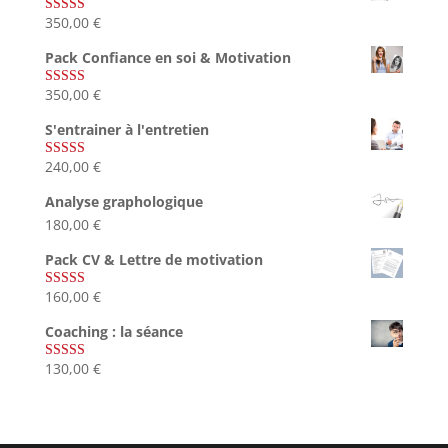
350,00
€
Note
5.00
sur 5
Pack Confiance en soi & Motivation
350,00
€
Note
5.00
sur 5
S'entrainer à l'entretien
240,00
€
Note
4.83
sur 5
Analyse graphologique
180,00
€
Pack CV & Lettre de motivation
160,00
€
Note
5.00
sur 5
Coaching : la séance
130,00
€
Note
4.67
sur 5