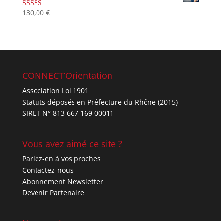
130,00
€
Note
4.67
sur 5
CONNECT’Orientation
Association Loi 1901
Statuts déposés en Préfecture du Rhône (2015)
SIRET N° 813 667 169 00011
Vous avez aimé ce site ?
Parlez-en à vos proches
Contactez-nous
Abonnement Newsletter
Devenir Partenaire