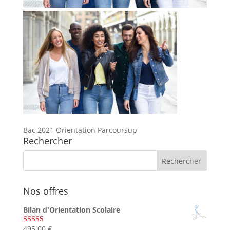
Bac 2021 Orientation Parcoursup
Rechercher
Nos offres
Bilan d'Orientation Scolaire
495,00
€
Note
4.75