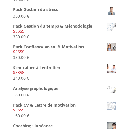
sur 5
Pack Gestion du stress
350,00
€
Pack Gestion du temps & Méthodologie
350,00
€
Note
5.00
sur 5
Pack Confiance en soi & Motivation
350,00
€
Note
5.00
sur 5
S'entrainer à l'entretien
240,00
€
Note
4.83
sur 5
Analyse graphologique
180,00
€
Pack CV & Lettre de motivation
160,00
€
Note
5.00
sur 5
Coaching : la séance