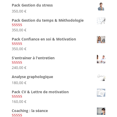
sur 5
Pack Gestion du stress
350,00
€
Pack Gestion du temps & Méthodologie
350,00
€
Note
5.00
sur 5
Pack Confiance en soi & Motivation
350,00
€
Note
5.00
sur 5
S'entrainer à l'entretien
240,00
€
Note
4.83
sur 5
Analyse graphologique
180,00
€
Pack CV & Lettre de motivation
160,00
€
Note
5.00
sur 5
Coaching : la séance