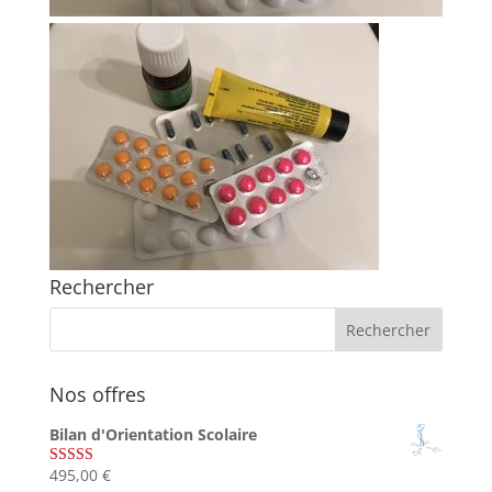
Rechercher
Nos offres
Bilan d'Orientation Scolaire
495,00
€
Note
4.75