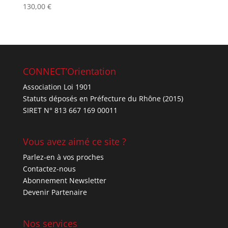
130,00
€
Note
4.67
sur 5
CONNECT’Orientation
Association Loi 1901
Statuts déposés en Préfecture du Rhône (2015)
SIRET N° 813 667 169 00011
Vous avez aimé ce site ?
Parlez-en à vos proches
Contactez-nous
Abonnement Newsletter
Devenir Partenaire
Nos services