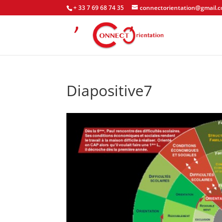
+ 33 7 69 68 74 35
connectorientation@gmail.
Diapositive7