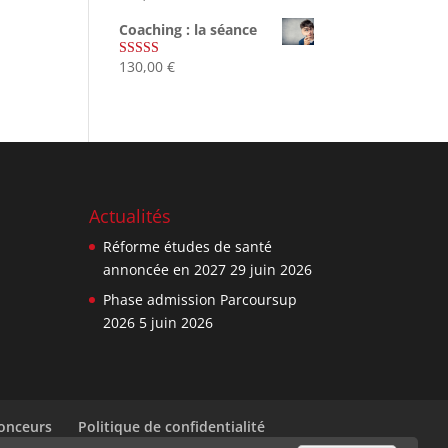
sur 5
Coaching : la séance
130,00
€
Note
4.67
sur 5
Actualités
Réforme études de santé
annoncée en 2027
29 juin 2026
Phase admission Parcoursup
2026
5 juin 2026
nonceurs
Politique de confidentialité