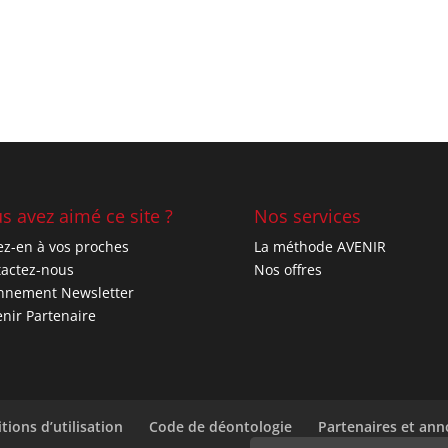
s avez aimé ce site ?
Nos services
ez-en à vos proches
La méthode AVENIR
actez-nous
Nos offres
nnement Newsletter
nir Partenaire
tions d’utilisation
Code de déontologie
Partenaires et an