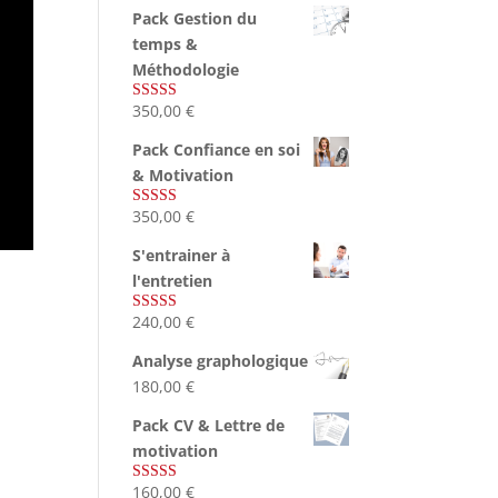
Pack Gestion du
temps &
Méthodologie
350,00
€
Note
5.00
sur 5
Pack Confiance en soi
& Motivation
350,00
€
Note
5.00
sur 5
S'entrainer à
l'entretien
240,00
€
Note
4.83
sur 5
Analyse graphologique
180,00
€
Pack CV & Lettre de
motivation
160,00
€
Note
5.00