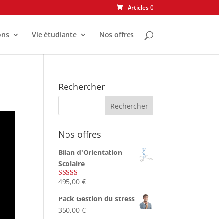
Articles 0
ons
Vie étudiante
Nos offres
Rechercher
Nos offres
Bilan d'Orientation
Scolaire
495,00
€
Note
4.75
sur 5
Pack Gestion du stress
350,00
€