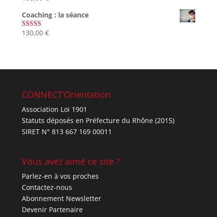
sur 5
Coaching : la séance
130,00
€
Note
4.67
sur 5
CONNECT’Orientation
Association Loi 1901
Statuts déposés en Préfecture du Rhône (2015)
SIRET N° 813 667 169 00011
Vous avez aimé ce site ?
Parlez-en à vos proches
Contactez-nous
Abonnement Newsletter
Devenir Partenaire