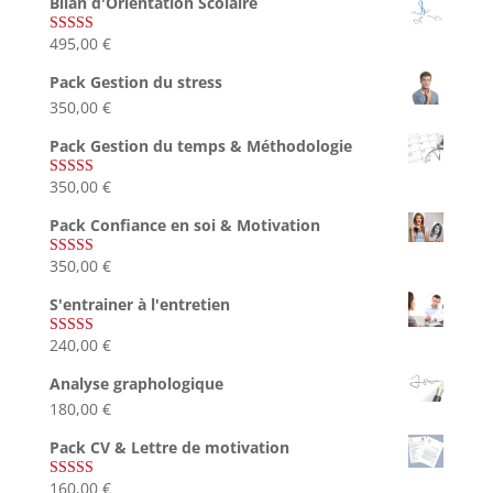
Bilan d'Orientation Scolaire
495,00
€
Note
4.75
sur 5
Pack Gestion du stress
350,00
€
Pack Gestion du temps & Méthodologie
350,00
€
Note
5.00
sur 5
Pack Confiance en soi & Motivation
350,00
€
Note
5.00
sur 5
S'entrainer à l'entretien
240,00
€
Note
4.83
sur 5
Analyse graphologique
180,00
€
Pack CV & Lettre de motivation
160,00
€
Note
5.00