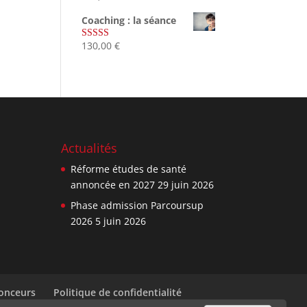
sur 5
Coaching : la séance
130,00
€
Note
4.67
sur 5
Actualités
Réforme études de santé
annoncée en 2027
29 juin 2026
Phase admission Parcoursup
2026
5 juin 2026
nonceurs
Politique de confidentialité