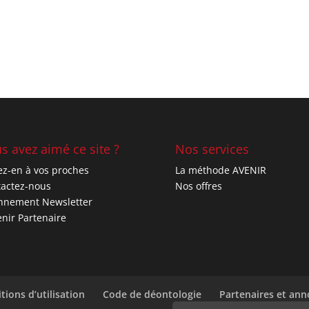
s avez aimé ce site ?
Nos services
ez-en à vos proches
La méthode AVENIR
actez-nous
Nos offres
nnement Newsletter
nir Partenaire
tions d’utilisation
Code de déontologie
Partenaires et an