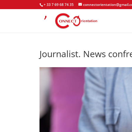
+ 33 7 69 68 74 35
connectorientation@gmail.
Journalist. News confr