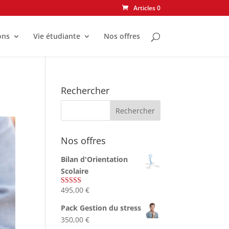
Articles 0
ons
Vie étudiante
Nos offres
Rechercher
Nos offres
Bilan d'Orientation
Scolaire
495,00
€
Note
4.75
sur 5
Pack Gestion du stress
350,00
€