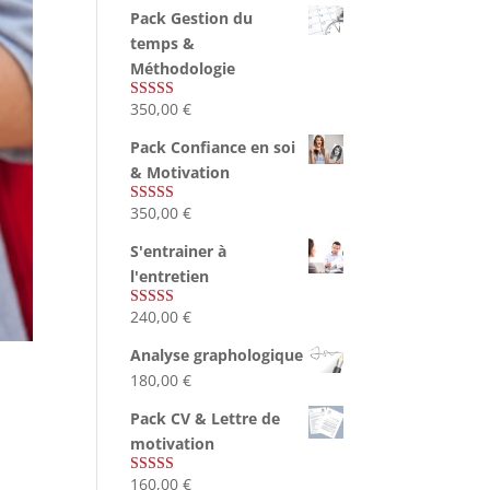
Pack Gestion du
temps &
Méthodologie
350,00
€
Note
5.00
sur 5
Pack Confiance en soi
& Motivation
350,00
€
Note
5.00
sur 5
S'entrainer à
l'entretien
240,00
€
Note
4.83
sur 5
Analyse graphologique
180,00
€
Pack CV & Lettre de
motivation
160,00
€
Note
5.00