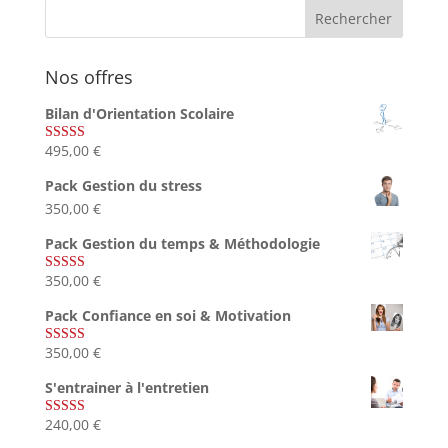
Nos offres
Bilan d'Orientation Scolaire
495,00
€
Note
4.75
sur 5
Pack Gestion du stress
350,00
€
Pack Gestion du temps & Méthodologie
350,00
€
Note
5.00
sur 5
Pack Confiance en soi & Motivation
350,00
€
Note
5.00
sur 5
S'entrainer à l'entretien
240,00
€
Note
4.83
sur 5