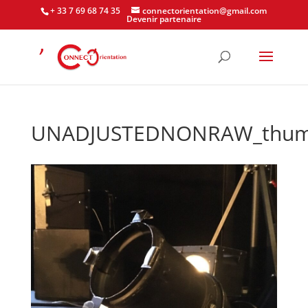
+ 33 7 69 68 74 35
connectorientation@gmail.com
Devenir partenaire
UNADJUSTEDNONRAW_thum