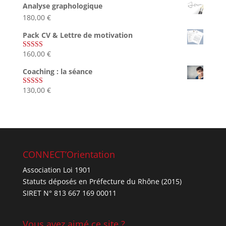
Analyse graphologique
180,00
€
Pack CV & Lettre de motivation
160,00
€
Note
5.00
sur 5
Coaching : la séance
130,00
€
Note
4.67
sur 5
CONNECT’Orientation
Association Loi 1901
Statuts déposés en Préfecture du Rhône (2015)
SIRET N° 813 667 169 00011
Vous avez aimé ce site ?