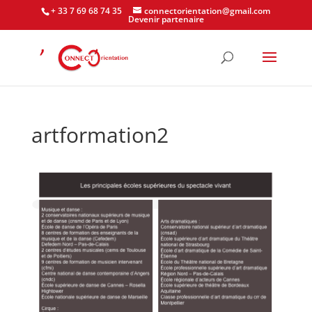
+ 33 7 69 68 74 35
connectorientation@gmail.com
Devenir partenaire
artformation2