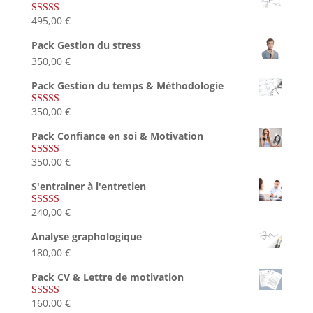
495,00
€
Note
4.75
sur 5
Pack Gestion du stress
350,00
€
Pack Gestion du temps & Méthodologie
350,00
€
Note
5.00
sur 5
Pack Confiance en soi & Motivation
350,00
€
Note
5.00
sur 5
S'entrainer à l'entretien
240,00
€
Note
4.83
sur 5
Analyse graphologique
180,00
€
Pack CV & Lettre de motivation
160,00
€
Note
5.00