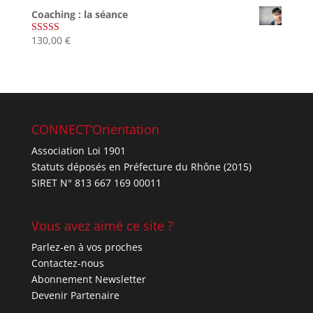
sur 5
Coaching : la séance
130,00
€
Note
4.67
sur 5
CONNECT’Orientation
Association Loi 1901
Statuts déposés en Préfecture du Rhône (2015)
SIRET N° 813 667 169 00011
Vous avez aimé ce site ?
Parlez-en à vos proches
Contactez-nous
Abonnement Newsletter
Devenir Partenaire