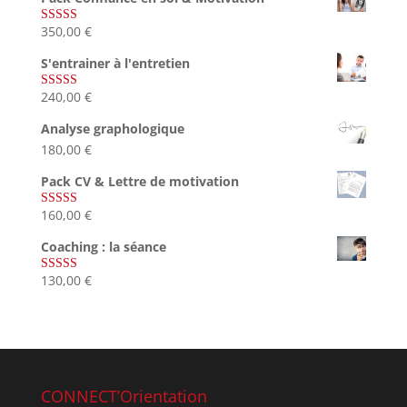
350,00
€
Note
5.00
sur 5
S'entrainer à l'entretien
240,00
€
Note
4.83
sur 5
Analyse graphologique
180,00
€
Pack CV & Lettre de motivation
160,00
€
Note
5.00
sur 5
Coaching : la séance
130,00
€
Note
4.67
sur 5
CONNECT’Orientation