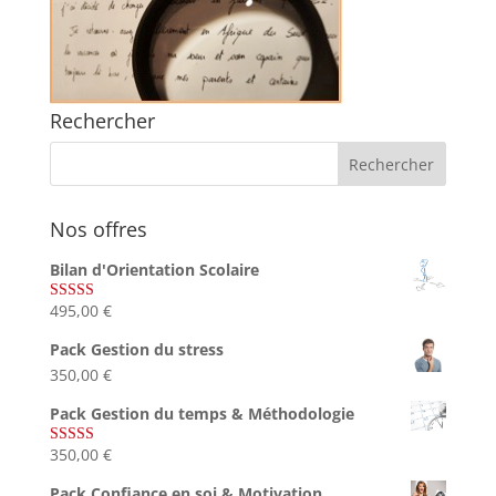
Rechercher
Nos offres
Bilan d'Orientation Scolaire
495,00
€
Note
4.75
sur 5
Pack Gestion du stress
350,00
€
Pack Gestion du temps & Méthodologie
350,00
€
Note
5.00
sur 5
Pack Confiance en soi & Motivation