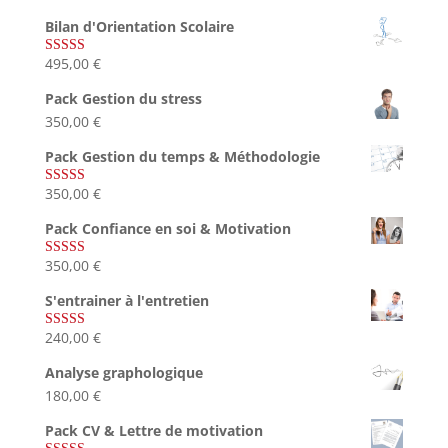
Bilan d'Orientation Scolaire
495,00
€
Note
4.75
sur 5
Pack Gestion du stress
350,00
€
Pack Gestion du temps & Méthodologie
350,00
€
Note
5.00
sur 5
Pack Confiance en soi & Motivation
350,00
€
Note
5.00
sur 5
S'entrainer à l'entretien
240,00
€
Note
4.83
sur 5
Analyse graphologique
180,00
€
Pack CV & Lettre de motivation