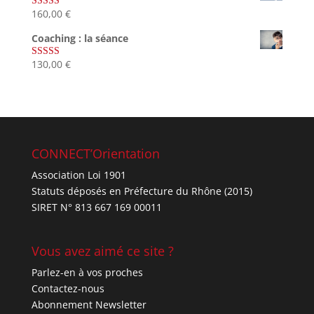
160,00
€
Note
5.00
sur 5
Coaching : la séance
130,00
€
Note
4.67
sur 5
CONNECT’Orientation
Association Loi 1901
Statuts déposés en Préfecture du Rhône (2015)
SIRET N° 813 667 169 00011
Vous avez aimé ce site ?
Parlez-en à vos proches
Contactez-nous
Abonnement Newsletter