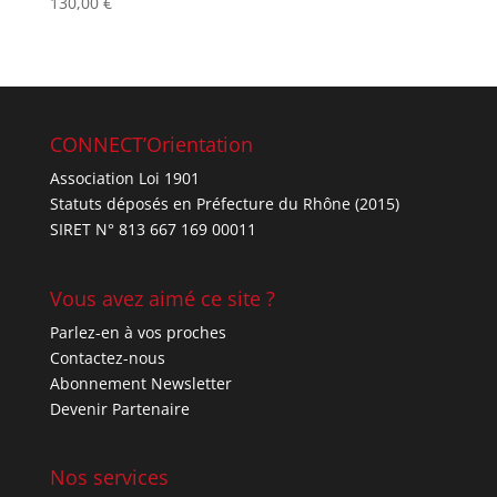
130,00
€
Note
4.67
sur 5
CONNECT’Orientation
Association Loi 1901
Statuts déposés en Préfecture du Rhône (2015)
SIRET N° 813 667 169 00011
Vous avez aimé ce site ?
Parlez-en à vos proches
Contactez-nous
Abonnement Newsletter
Devenir Partenaire
Nos services