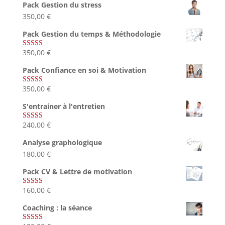
Pack Gestion du stress
350,00
€
Pack Gestion du temps & Méthodologie
350,00
€
Note
5.00
sur 5
Pack Confiance en soi & Motivation
350,00
€
Note
5.00
sur 5
S'entrainer à l'entretien
240,00
€
Note
4.83
sur 5
Analyse graphologique
180,00
€
Pack CV & Lettre de motivation
160,00
€
Note
5.00
sur 5
Coaching : la séance