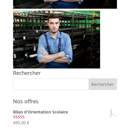
Rechercher
Nos offres
Bilan d'Orientation Scolaire
495,00
€
Note
4.75
sur 5