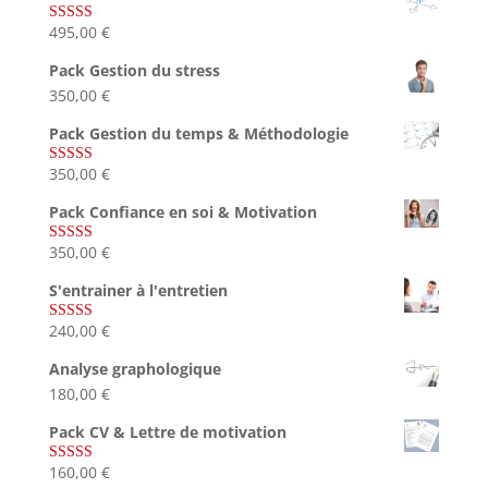
495,00
€
Note
4.75
sur 5
Pack Gestion du stress
350,00
€
Pack Gestion du temps & Méthodologie
350,00
€
Note
5.00
sur 5
Pack Confiance en soi & Motivation
350,00
€
Note
5.00
sur 5
S'entrainer à l'entretien
240,00
€
Note
4.83
sur 5
Analyse graphologique
180,00
€
Pack CV & Lettre de motivation
160,00
€
Note
5.00