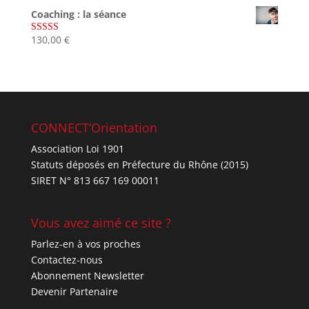
sur 5
Coaching : la séance
130,00
€
Note
4.67
sur 5
CONNECT’Orientation
Association Loi 1901
Statuts déposés en Préfecture du Rhône (2015)
SIRET N° 813 667 169 00011
Vous avez aimé ce site ?
Parlez-en à vos proches
Contactez-nous
Abonnement Newsletter
Devenir Partenaire