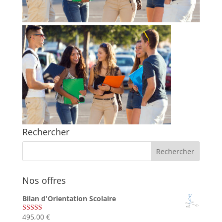
Rechercher
Nos offres
Bilan d'Orientation Scolaire
495,00
€
Note
4.75