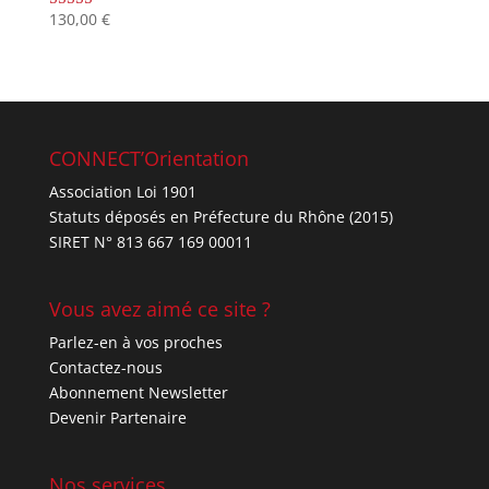
130,00
€
Note
4.67
sur 5
CONNECT’Orientation
Association Loi 1901
Statuts déposés en Préfecture du Rhône (2015)
SIRET N° 813 667 169 00011
Vous avez aimé ce site ?
Parlez-en à vos proches
Contactez-nous
Abonnement Newsletter
Devenir Partenaire
Nos services