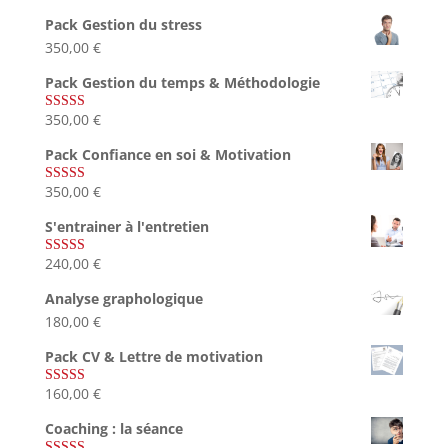
sur 5
Pack Gestion du stress
350,00
€
Pack Gestion du temps & Méthodologie
350,00
€
Note
5.00
sur 5
Pack Confiance en soi & Motivation
350,00
€
Note
5.00
sur 5
S'entrainer à l'entretien
240,00
€
Note
4.83
sur 5
Analyse graphologique
180,00
€
Pack CV & Lettre de motivation
160,00
€
Note
5.00
sur 5
Coaching : la séance