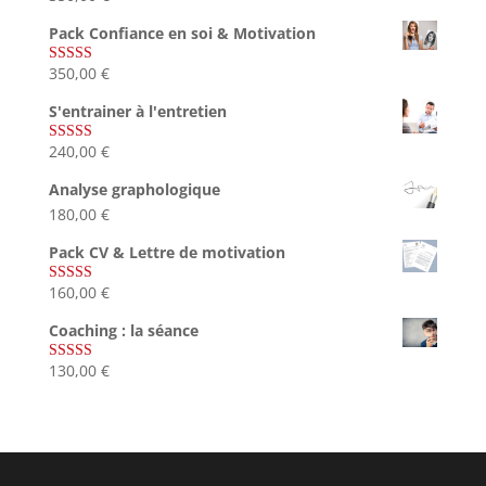
sur 5
Pack Confiance en soi & Motivation
350,00
€
Note
5.00
sur 5
S'entrainer à l'entretien
240,00
€
Note
4.83
sur 5
Analyse graphologique
180,00
€
Pack CV & Lettre de motivation
160,00
€
Note
5.00
sur 5
Coaching : la séance
130,00
€
Note
4.67
sur 5