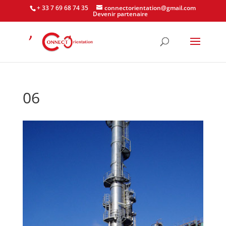
+ 33 7 69 68 74 35
connectorientation@gmail.com
Devenir partenaire
06