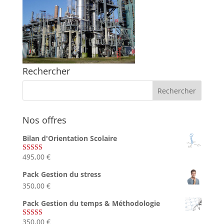
Rechercher
Nos offres
Bilan d'Orientation Scolaire
495,00
€
Note
4.75
sur 5
Pack Gestion du stress
350,00
€
Pack Gestion du temps & Méthodologie
350,00
€
Note
5.00