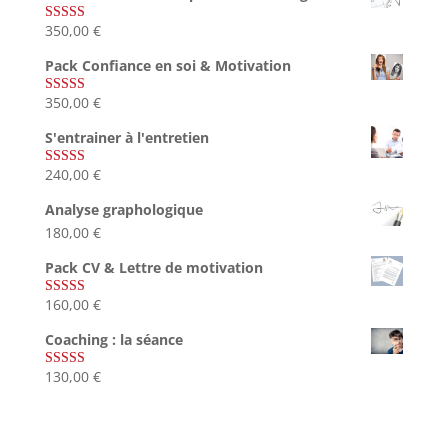
350,00
€
Note
5.00
sur 5
Pack Confiance en soi & Motivation
350,00
€
Note
5.00
sur 5
S'entrainer à l'entretien
240,00
€
Note
4.83
sur 5
Analyse graphologique
180,00
€
Pack CV & Lettre de motivation
160,00
€
Note
5.00
sur 5
Coaching : la séance
130,00
€
Note
4.67
sur 5