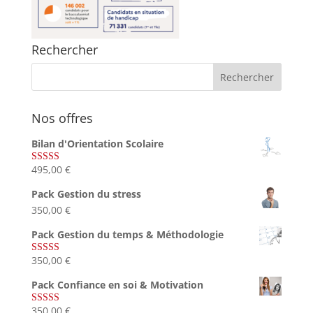
Rechercher
Nos offres
Bilan d'Orientation Scolaire
495,00
€
Note
4.75
sur 5
Pack Gestion du stress
350,00
€
Pack Gestion du temps & Méthodologie
350,00
€
Note
5.00
sur 5
Pack Confiance en soi & Motivation
350,00
€
Note
5.00