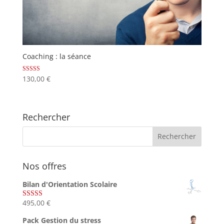
Coaching : la séance
Note
130,00
€
4.67
sur 5
Rechercher
Nos offres
Bilan d'Orientation Scolaire
495,00
€
Note
4.75
sur 5
Pack Gestion du stress