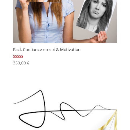
Pack Confiance en soi & Motivation
Note
350,00
€
5.00
sur 5