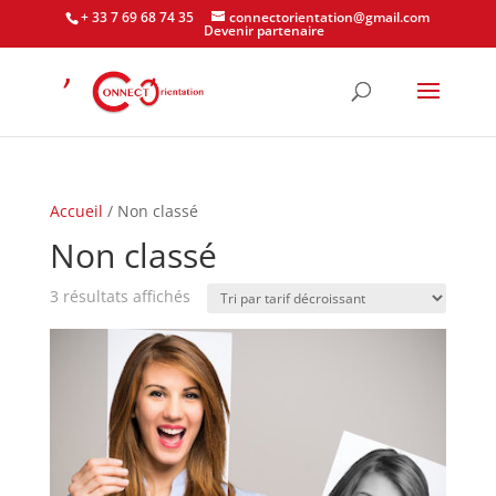
+ 33 7 69 68 74 35
connectorientation@gmail.com
Devenir partenaire
Accueil
/ Non classé
Non classé
Trié
3 résultats affichés
par
prix
décroissant