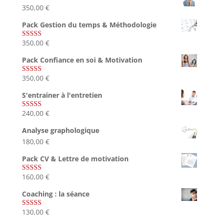
350,00
€
Pack Gestion du temps & Méthodologie
350,00
€
Note
5.00
sur 5
Pack Confiance en soi & Motivation
350,00
€
Note
5.00
sur 5
S'entrainer à l'entretien
240,00
€
Note
4.83
sur 5
Analyse graphologique
180,00
€
Pack CV & Lettre de motivation
160,00
€
Note
5.00
sur 5
Coaching : la séance
130,00
€
Note
4.67