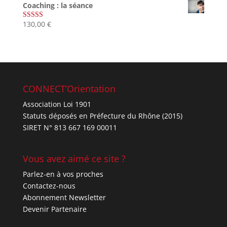
Coaching : la séance
130,00
€
Note
4.67
sur 5
CONNECT’Orientation
Association Loi 1901
Statuts déposés en Préfecture du Rhône (2015)
SIRET N° 813 667 169 00011
Vous avez aimé ce site ?
Parlez-en à vos proches
Contactez-nous
Abonnement Newsletter
Devenir Partenaire