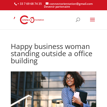
+ 33 7 69 68 74 35
connectorientation@gmail.com
Devenir partenaire
Happy business woman
standing outside a office
building