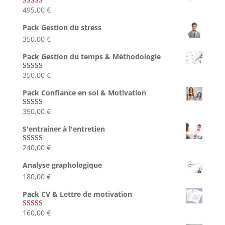
495,00
€
Note
4.75
sur 5
Pack Gestion du stress
350,00
€
Pack Gestion du temps & Méthodologie
350,00
€
Note
5.00
sur 5
Pack Confiance en soi & Motivation
350,00
€
Note
5.00
sur 5
S'entrainer à l'entretien
240,00
€
Note
4.83
sur 5
Analyse graphologique
180,00
€
Pack CV & Lettre de motivation
160,00
€
Note
5.00
sur 5