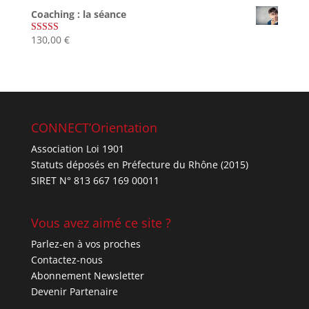
sur 5
Coaching : la séance
130,00
€
Note
4.67
sur 5
CONNECT’Orientation
Association Loi 1901
Statuts déposés en Préfecture du Rhône (2015)
SIRET N° 813 667 169 00011
Vous avez aimé ce site ?
Parlez-en à vos proches
Contactez-nous
Abonnement Newsletter
Devenir Partenaire