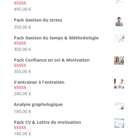
495,00
€
Note
4.75
sur 5
Pack Gestion du stress
350,00
€
Pack Gestion du temps & Méthodologie
350,00
€
Note
5.00
sur 5
Pack Confiance en soi & Motivation
350,00
€
Note
5.00
sur 5
S'entrainer à l'entretien
240,00
€
Note
4.83
sur 5
Analyse graphologique
180,00
€
Pack CV & Lettre de motivation
160,00
€
Note
5.00