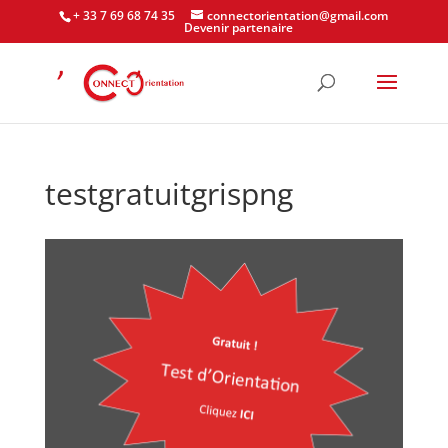
+ 33 7 69 68 74 35
connectorientation@gmail.com
Devenir partenaire
testgratuitgrispng